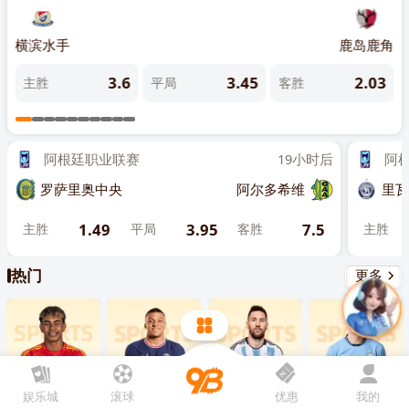
先点击
，再
“添加到主屏幕”
雷茨
横滨水手
鹿岛鹿角
大阪
4
3.6
3.45
2.03
主胜
平局
客胜
主
阿根廷职业联赛
19小时后
阿根廷
罗萨里奥中央
阿尔多希维
里瓦达
1.49
3.95
7.5
主胜
平局
客胜
主胜
热门
更多
娱乐城
滚球
优惠
我的