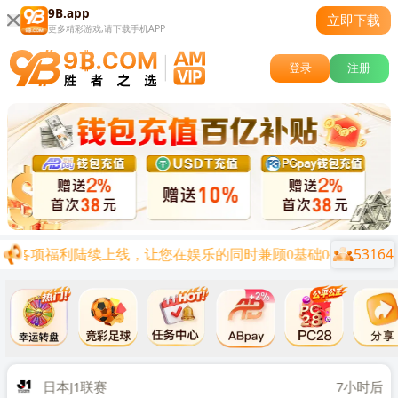
9B.app
立即下载
更多精彩游戏,请下载手机APP
登录
注册
53164
，各项福利陆续上线，让您在娱乐的同时兼顾0基础0投资的创业起
关闭
时后
日本J1联赛
7小时后